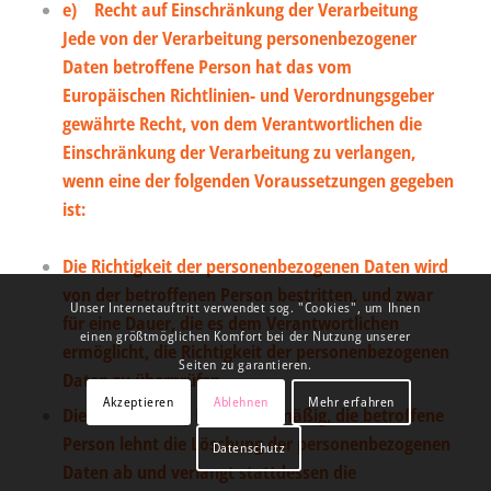
e) Recht auf Einschränkung der Verarbeitung
Jede von der Verarbeitung personenbezogener
Daten betroffene Person hat das vom
Europäischen Richtlinien- und Verordnungsgeber
gewährte Recht, von dem Verantwortlichen die
Einschränkung der Verarbeitung zu verlangen,
wenn eine der folgenden Voraussetzungen gegeben
ist:
Die Richtigkeit der personenbezogenen Daten wird
von der betroffenen Person bestritten, und zwar
Unser Internetauftritt verwendet sog. "Cookies", um Ihnen
für eine Dauer, die es dem Verantwortlichen
einen größtmöglichen Komfort bei der Nutzung unserer
ermöglicht, die Richtigkeit der personenbezogenen
Seiten zu garantieren.
Daten zu überprüfen.
Akzeptieren
Ablehnen
Mehr erfahren
Die Verarbeitung ist unrechtmäßig, die betroffene
Person lehnt die Löschung der personenbezogenen
Datenschutz
Daten ab und verlangt stattdessen die