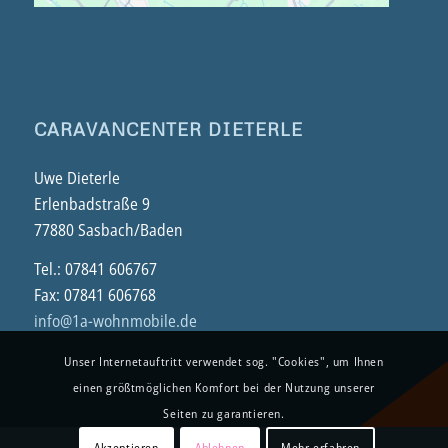
CARAVANCENTER DIETERLE
Uwe Dieterle
Erlenbadstraße 9
77880 Sasbach/Baden
Tel.: 07841 606767
Fax: 07841 606768
info@1a-wohnmobile.de
Unser Internetauftritt verwendet sog. "Cookies", um Ihnen
einen größtmöglichen Komfort bei der Nutzung unserer
Seiten zu garantieren.
Akzeptieren
Ablehnen
Mehr erfahren