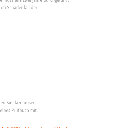
e muss alle zwei Jahre durchgeführt
 im Schadenfall der
zen Sie dazu unser
gelbes Prüfbuch mit.