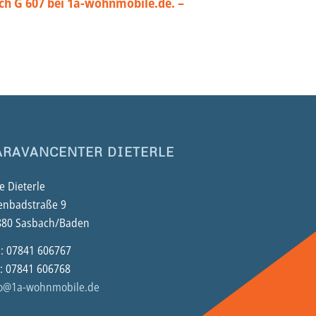
ach G 607 bei 1a-wohnmobile.de. –
ARAVANCENTER DIETERLE
 Dieterle
enbadstraße 9
880 Sasbach/Baden
.: 07841 606767
: 07841 606768
fo@1a-wohnmobile.de