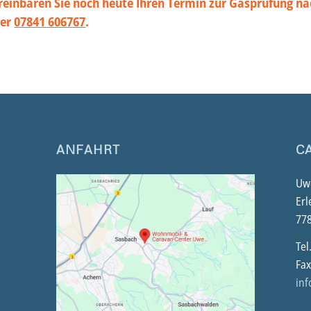
vereinbaren Sie noch heute Ihren Termin zur Gasprüfung n
ter
07841 606767
.
ANFAHRT
C
Uwe
Erl
77
Tel
Fax
in